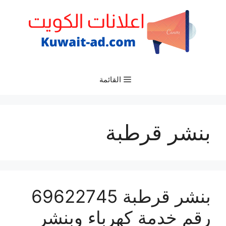
نتقل
لى
لمحتوى
القائمة
بنشر قرطبة
بنشر قرطبة 69622745
رقم خدمة كهرباء وبنشر