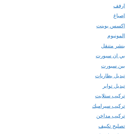
ارفف
اصباغ
اكسس بوينت
المونيوم
بنشر متنقل
بي ان سبورت
بين سبورت
تبديل بطاريات
تبديل تواير
تركيب ستلايت
تركيب سيراميك
تركيب مداخن
تصليح تكييف