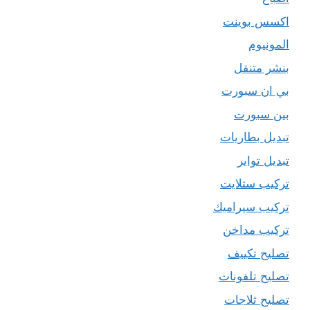
اكسس بوينت
المونيوم
بنشر متنقل
بي ان سبورت
بين سبورت
تبديل بطاريات
تبديل تواير
تركيب ستلايت
تركيب سيراميك
تركيب مداخن
تصليح تكييف
تصليح تلفونات
تصليح ثلاجات