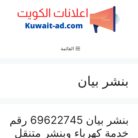
نتقل
لى
لمحتوى
القائمة
بنشر بيان
بنشر بيان 69622745 رقم
خدمة كهرباء وبنشر متنقل