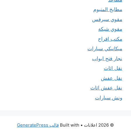
مطابخ المنيوم
مقوي سيرفس
مقوي شبكة
مكتب افراح
ميكانيكي سيارات
نجار فتح ابواب
نقل اثاث
نقل عفش
نقل عفش اثاث
ونش سيارات
© 2026 اعلانات
• Built with
قالب GeneratePress