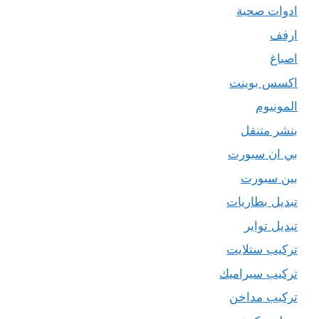
ادوات صحية
ارفف
اصباغ
اكسس بوينت
المونيوم
بنشر متنقل
بي ان سبورت
بين سبورت
تبديل بطاريات
تبديل تواير
تركيب ستلايت
تركيب سيراميك
تركيب مداخن