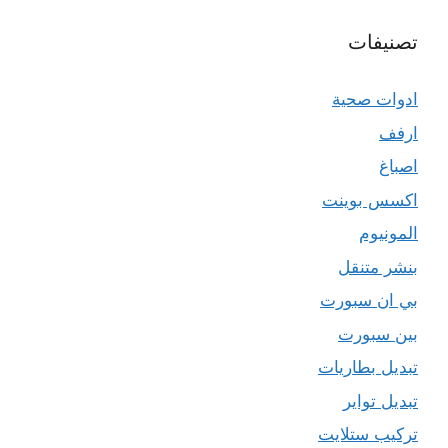
تصنيفات
ادوات صحية
ارفف
اصباغ
اكسس بوينت
المونيوم
بنشر متنقل
بي ان سبورت
بين سبورت
تبديل بطاريات
تبديل تواير
تركيب ستلايت