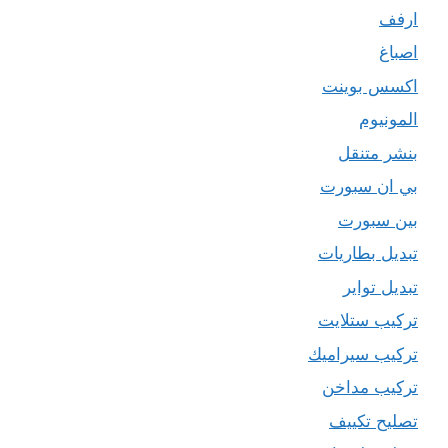
ارفف
اصباغ
اكسس بوينت
المونيوم
بنشر متنقل
بي ان سبورت
بين سبورت
تبديل بطاريات
تبديل تواير
تركيب ستلايت
تركيب سيراميك
تركيب مداخن
تصليح تكييف