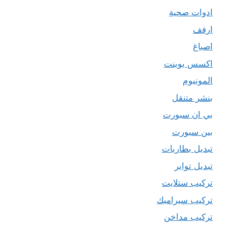
ادوات صحية
ارفف
اصباغ
اكسس بوينت
المونيوم
بنشر متنقل
بي ان سبورت
بين سبورت
تبديل بطاريات
تبديل تواير
تركيب ستلايت
تركيب سيراميك
تركيب مداخن