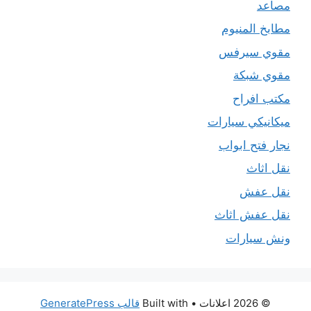
مصاعد
مطابخ المنيوم
مقوي سيرفس
مقوي شبكة
مكتب افراح
ميكانيكي سيارات
نجار فتح ابواب
نقل اثاث
نقل عفش
نقل عفش اثاث
ونش سيارات
© 2026 اعلانات
• Built with
قالب GeneratePress