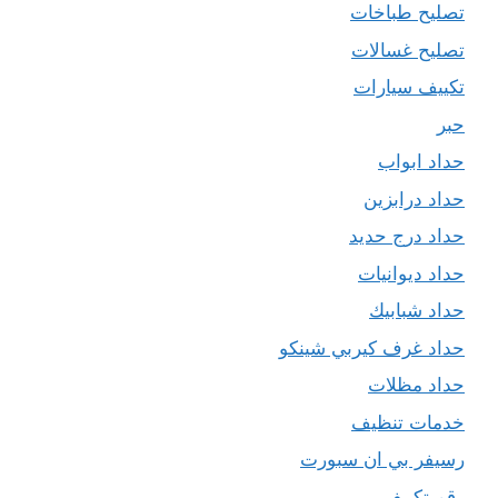
تصليح طباخات
تصليح غسالات
تكييف سيارات
حبر
حداد ابواب
حداد درابزين
حداد درج حديد
حداد ديوانيات
حداد شبابيك
حداد غرف كيربي شينكو
حداد مظلات
خدمات تنظيف
رسيفر بي ان سبورت
رقم تكييف