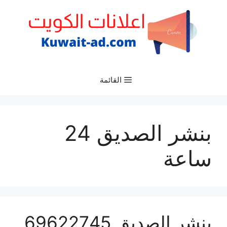
نتقل
لى
لمحتوى
القائمة
بنشر الصديق 24
ساعة
بنشر الصديق 69622745