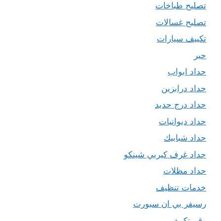
تصليح طباخات
تصليح غسالات
تكييف سيارات
حبر
حداد ابواب
حداد درابزين
حداد درج حديد
حداد ديوانيات
حداد شبابيك
حداد غرف كيربي شينكو
حداد مظلات
خدمات تنظيف
رسيفر بي ان سبورت
رقم تكييف