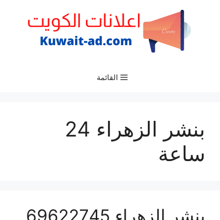
نتقل
لى
لمحتوى
القائمة
بنشر الزهراء 24
ساعة
بنشر الزهراء 69622745