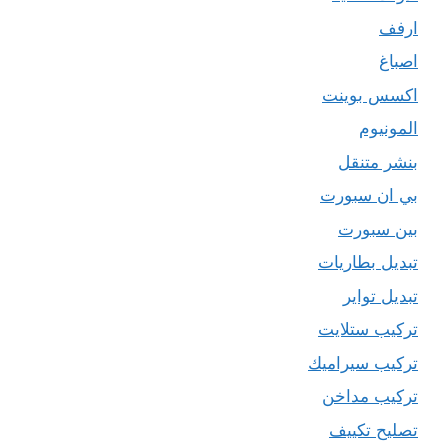
ارفف
اصباغ
اكسس بوينت
المونيوم
بنشر متنقل
بي ان سبورت
بين سبورت
تبديل بطاريات
تبديل تواير
تركيب ستلايت
تركيب سيراميك
تركيب مداخن
تصليح تكييف