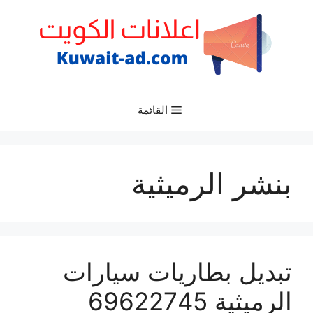
نتقل
لى
لمحتوى
القائمة
بنشر الرميثية
تبديل بطاريات سيارات
الرميثية 69622745