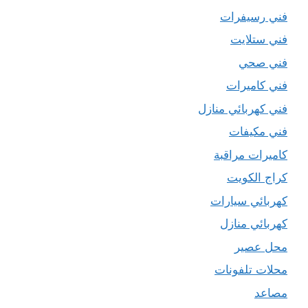
فني رسيفرات
فني ستلايت
فني صحي
فني كاميرات
فني كهربائي منازل
فني مكيفات
كاميرات مراقبة
كراج الكويت
كهربائي سيارات
كهربائي منازل
محل عصير
محلات تلفونات
مصاعد