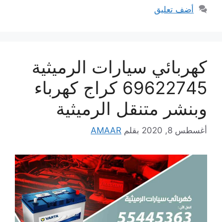
أضف تعليق
كهربائي سيارات الرميثية
69622745 كراج كهرباء
وبنشر متنقل الرميثية
أغسطس 8, 2020
بقلم
AMAAR