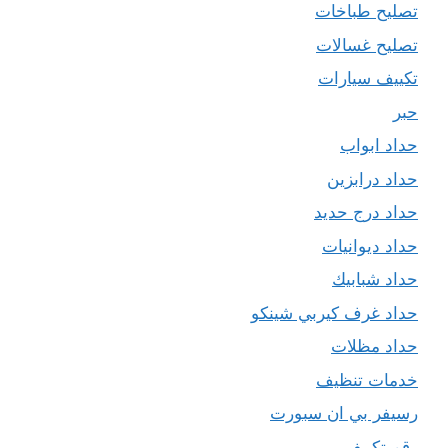
تصليح طباخات
تصليح غسالات
تكييف سيارات
حبر
حداد ابواب
حداد درابزين
حداد درج حديد
حداد ديوانيات
حداد شبابيك
حداد غرف كيربي شينكو
حداد مظلات
خدمات تنظيف
رسيفر بي ان سبورت
رقم تكييف