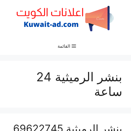
نتقل
لى
لمحتوى
القائمة
بنشر الرميثية 24
ساعة
بنشر الرميثية 69622745