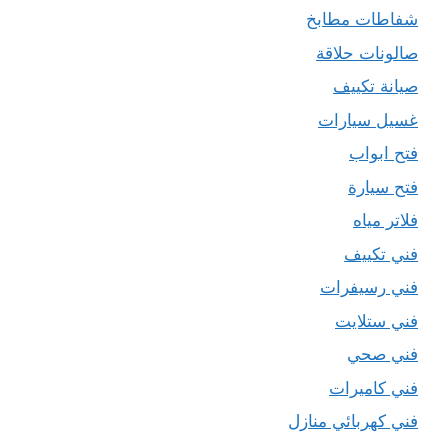
شفاطات مطابخ
صالونات حلاقة
صيانة تكييف
غسيل سيارات
فتح ابواب
فتح سيارة
فلاتر مياه
فني تكييف
فني رسيفرات
فني ستلايت
فني صحي
فني كاميرات
فني كهربائي منازل