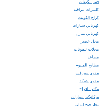
فني مكيفات
كاميرات مراقبة
كراج الكويت
كهربائي سيارات
كهربائي منازل
محل عصير
محلات تلفونات
مصاعد
مطابخ المنيوم
مقوي سيرفس
مقوي شبكة
مكتب افراح
ميكانيكي سيارات
نجار فتح ابواب