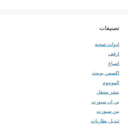
تصنيفات
ادوات صحية
ارفف
اصباغ
اكسس بوينت
المونيوم
بنشر متنقل
بي ان سبورت
بين سبورت
تبديل بطاريات