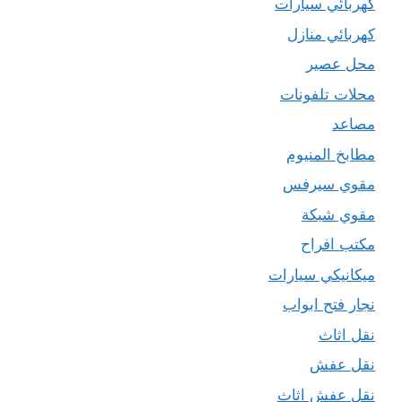
كهربائي سيارات
كهربائي منازل
محل عصير
محلات تلفونات
مصاعد
مطابخ المنيوم
مقوي سيرفس
مقوي شبكة
مكتب افراح
ميكانيكي سيارات
نجار فتح ابواب
نقل اثاث
نقل عفش
نقل عفش اثاث