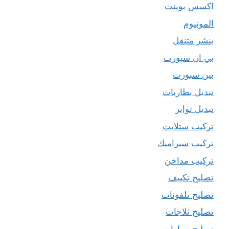
اكسس بوينت
المونيوم
بنشر متنقل
بي ان سبورت
بين سبورت
تبديل بطاريات
تبديل تواير
تركيب ستلايت
تركيب سيراميك
تركيب مداخن
تصليح تكييف
تصليح تلفونات
تصليح ثلاجات
تصليح سيارات