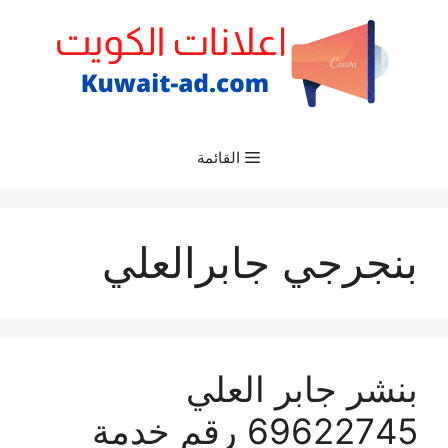
نتقل
لى
لمحتوى
القائمة
بنجرجي جابرالعلي
بنشر جابر العلي
69622745 رقم خدمة