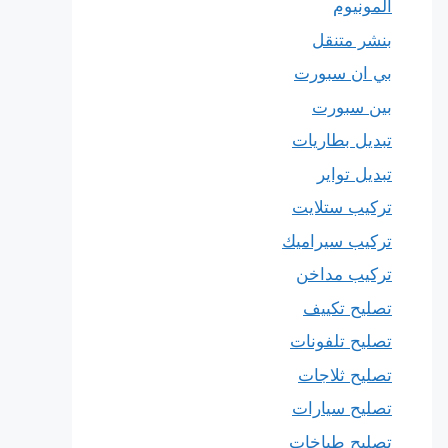
المونيوم
بنشر متنقل
بي ان سبورت
بين سبورت
تبديل بطاريات
تبديل تواير
تركيب ستلايت
تركيب سيراميك
تركيب مداخن
تصليح تكييف
تصليح تلفونات
تصليح ثلاجات
تصليح سيارات
تصليح طباخات