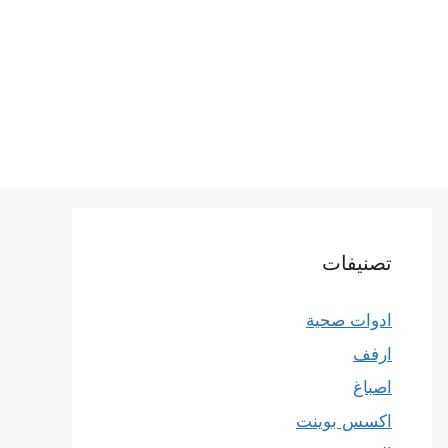
تصنيفات
ادوات صحية
ارفف
اصباغ
اكسس بوينت