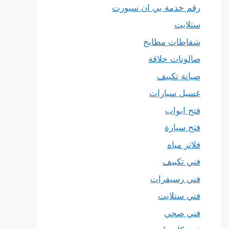
رقم خدمة بي ان سبورت
ستلايت
شفاطات مطابخ
صالونات حلاقة
صيانة تكييف
غسيل سيارات
فتح ابواب
فتح سيارة
فلاتر مياه
فني تكييف
فني رسيفرات
فني ستلايت
فني صحي