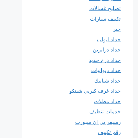
تصليح غسالات
تكييف سيارات
حبر
حداد ابواب
حداد درابزين
حداد درج حديد
حداد ديوانيات
حداد شبابيك
حداد غرف كيربي شينكو
حداد مظلات
خدمات تنظيف
رسيفر بي ان سبورت
رقم تكييف