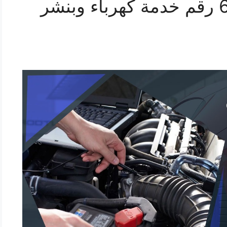
بنشر الواحة 69622745 رقم خدمة كهرباء وبنشر