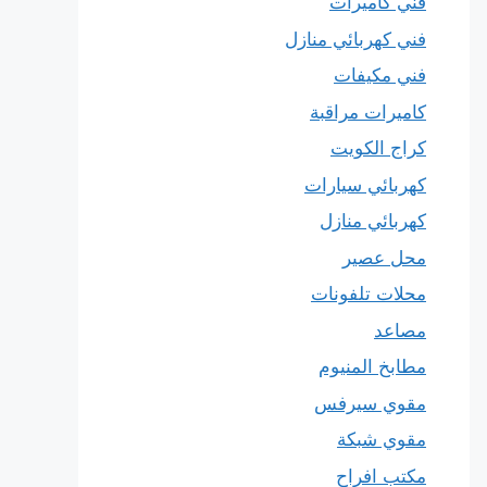
فني كاميرات
فني كهربائي منازل
فني مكيفات
كاميرات مراقبة
كراج الكويت
كهربائي سيارات
كهربائي منازل
محل عصير
محلات تلفونات
مصاعد
مطابخ المنيوم
مقوي سيرفس
مقوي شبكة
مكتب افراح