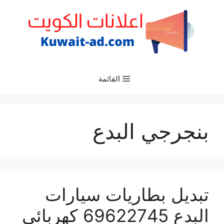
نتقل
لى
لمحتوى
القائمة
بنجرجي البدع
تبديل بطاريات سيارات
البدع 69622745 كهربائي