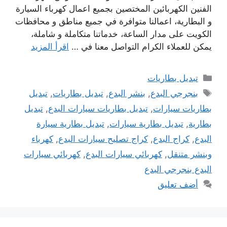
الفنين الكهربائين المختصين بجميع اعمال كهرباء السيارة
و البطارية، اعمالنا متوافرة في جميع مناطق و محافظات
الكويت على مدار الساعة، خدماتنا متكاملة و شاملة،
يمكن للعملاء الكرام التواصل معنا في …
اقرأ المزيد
التصنيفات
تبديل بطاريات
الوسوم
بنجرجي البدع
,
بنشر البدع
,
تبديل بطاريات
,
تبديل
بطاريات سيارات
,
تبديل بطاريات سيارات البدع
,
تبديل
بطارية
,
تبديل بطارية سيارات
,
تبديل بطارية سيارة
البدع
,
كراج البدع
,
كراج تصليح سيارات البدع
,
كهرباء
وبنشر متنقل
,
كهربائي سيارات البدع
,
كهربائي سيارات
البدع بنجرجي البدع
أضف تعليق