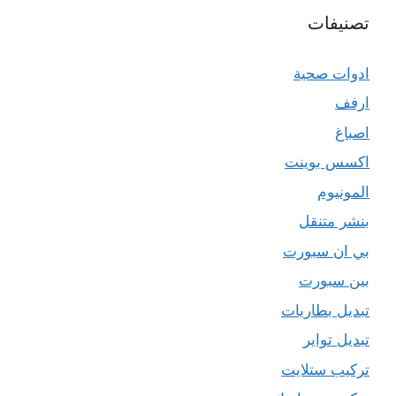
تصنيفات
ادوات صحية
ارفف
اصباغ
اكسس بوينت
المونيوم
بنشر متنقل
بي ان سبورت
بين سبورت
تبديل بطاريات
تبديل تواير
تركيب ستلايت