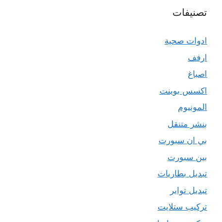
تصنيفات
ادوات صحية
ارفف
اصباغ
اكسس بوينت
المونيوم
بنشر متنقل
بي ان سبورت
بين سبورت
تبديل بطاريات
تبديل تواير
تركيب ستلايت