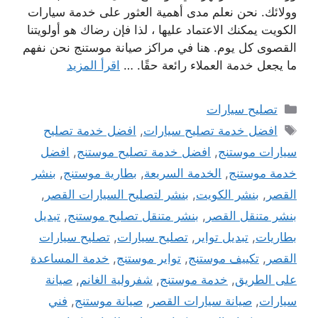
وولائك. نحن نعلم مدى أهمية العثور على خدمة سيارات
الكويت يمكنك الاعتماد عليها ، لذا فإن رضاك ​​هو أولويتنا
القصوى كل يوم. هنا في مراكز صيانة موستنج نحن نفهم
ما يجعل خدمة العملاء رائعة حقًا. …
اقرأ المزيد
التصنيفات
تصليح سيارات
الوسوم
افضل خدمة تصليح سيارات
,
افضل خدمة تصليح
سيارات موستنج
,
افضل خدمة تصليح موستنج
,
افضل
خدمة موستنج
,
الخدمة السريعة
,
بطارية موستنج
,
بنشر
القصر
,
بنشر الكويت
,
بنشر لتصليح السيارات القصر
,
بنشر متنقل القصر
,
بنشر متنقل تصليح موستنج
,
تبديل
بطاريات
,
تبديل تواير
,
تصليح سيارات
,
تصليح سيارات
القصر
,
تكييف موستنج
,
تواير موستنج
,
خدمة المساعدة
على الطريق
,
خدمة موستنج
,
شفرولية الغانم
,
صيانة
سيارات
,
صيانة سيارات القصر
,
صيانة موستنج
,
فني