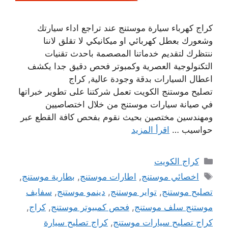
كراج كهرباء سيارة موستنج عند تراجع اداء سيارتك
وشعورك بعطل كهربائي او ميكانيكي لا تقلق لاننا
ننتظرك لتقديم خدماتنا المصصمة باحدث تقنيات
التكنولوجية العصرية وكمبوتر فحص دقيق جدا يكشف
اعطال السيارات بدقة وجودة عالية, كراج
تصليح موستنج الكويت تعمل شركتنا على تطوير خبراتها
في صيانة سيارات موستنج من خلال اختصاصيين
ومهندسين مختصين بحيث نقوم بفحص كافة القطع عبر
حواسيب …
اقرأ المزيد
التصنيفات
كراج الكويت
الوسوم
اخصائي موستنج
,
اطارات موستنج
,
بطارية موستنج
,
تصليح موستنج
,
تواير موستنج
,
دينمو موستنج
,
سفايف
موستنج سلف موستنج
,
فحص كمبيوتر موستنج
,
كراج
,
كراج تصليح سيارات موستنج
,
كراج تصليح سيارة