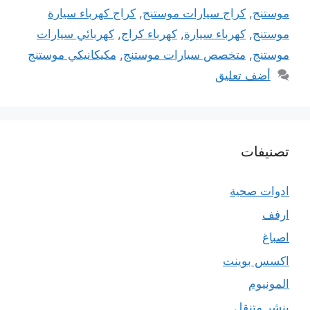
موستنج
,
كراج سيارات موستنج
,
كراج كهرباء سيارة
موستنج
,
كهرباء سيارة
,
كهرباء كراج
,
كهربائي سيارات
موستنج
,
متخصص سيارات موستنج
,
مكيكانيكي موستنج
أضف تعليق
تصنيفات
ادوات صحية
ارفف
اصباغ
اكسس بوينت
المونيوم
بنشر متنقل