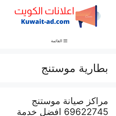
نتقل
لى
لمحتوى
القائمة
بطارية موستنج
مراكز صيانة موستنج
69622745 افضل خدمة