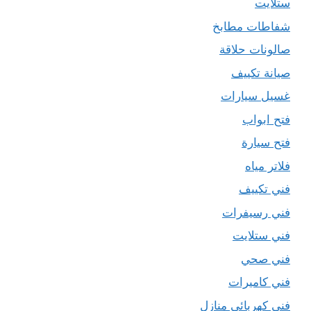
ستلايت
شفاطات مطابخ
صالونات حلاقة
صيانة تكييف
غسيل سيارات
فتح ابواب
فتح سيارة
فلاتر مياه
فني تكييف
فني رسيفرات
فني ستلايت
فني صحي
فني كاميرات
فني كهربائي منازل