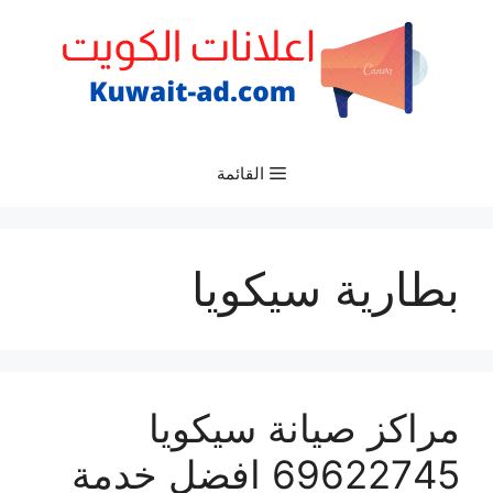
نتقل
لى
لمحتوى
القائمة
بطارية سيكويا
مراكز صيانة سيكويا
69622745 افضل خدمة