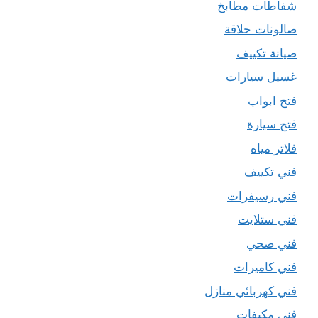
شفاطات مطابخ
صالونات حلاقة
صيانة تكييف
غسيل سيارات
فتح ابواب
فتح سيارة
فلاتر مياه
فني تكييف
فني رسيفرات
فني ستلايت
فني صحي
فني كاميرات
فني كهربائي منازل
فني مكيفات