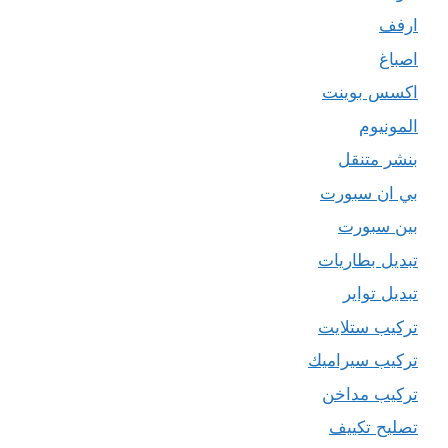
ارفف
اصباغ
اكسس بوينت
المونيوم
بنشر متنقل
بي ان سبورت
بين سبورت
تبديل بطاريات
تبديل تواير
تركيب ستلايت
تركيب سيراميك
تركيب مداخن
تصليح تكييف