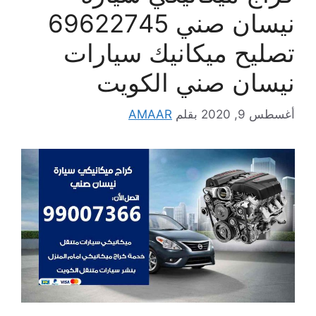
نيسان صني 69622745
تصليح ميكانيك سيارات
نيسان صني الكويت
أغسطس 9, 2020
بقلم
AMAAR