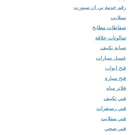
رقم خدمة بي ان سبورت
ستلايت
شفاطات مطابخ
صالونات حلاقة
صيانة تكييف
غسيل سيارات
فتح ابواب
فتح سيارة
فلاتر مياه
فني تكييف
فني رسيفرات
فني ستلايت
فني صحي