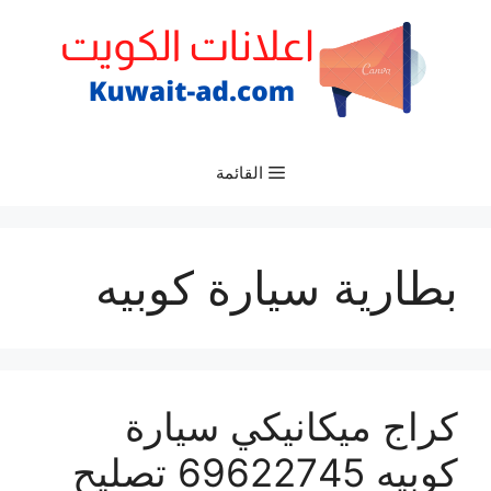
نتقل
لى
لمحتوى
القائمة
بطارية سيارة كوبيه
كراج ميكانيكي سيارة
كوبيه 69622745 تصليح