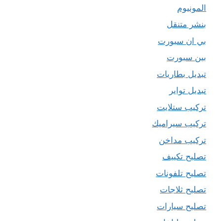
المونيوم
بنشر متنقل
بي ان سبورت
بين سبورت
تبديل بطاريات
تبديل تواير
تركيب ستلايت
تركيب سيراميك
تركيب مداخن
تصليح تكييف
تصليح تلفونات
تصليح ثلاجات
تصليح سيارات