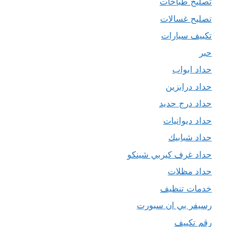
تصليح طباخات
تصليح غسالات
تكييف سيارات
حبر
حداد ابواب
حداد درابزين
حداد درج حديد
حداد ديوانيات
حداد شبابيك
حداد غرف كيربي شينكو
حداد مظلات
خدمات تنظيف
رسيفر بي ان سبورت
رقم تكييف