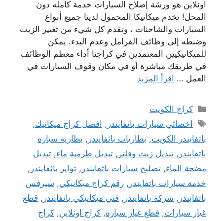
اونلاين هو ورشة إصلاح السيارات خدمة كاملة دون
المحل! تخدم ميكانيكا المحمول لدينا جميع أنواع
السيارات والشاحنات ، وتقدم كل شيء من تغيير الزيت
وضبطه إلى وظائف الفرامل وعدم البدء. يمكن
للميكانيكيين المعتمدين في كراجنا أداء معظم الوظائف
في طريقك مباشرة أو في مكان وقوف السيارات في
العمل …
اقرأ المزيد
التصنيفات
كراج الكويت
الوسوم
اخصائي سيارات باثفايندر
,
افصل كراج ميكانيك
,
باثفايندر الكويت
,
بطاريات باثفايندر
,
بطارية سيارة
باثفايندر
,
تبديل زيت وفلتر
,
تبديل طرمية ماء
,
تبديل
مضخة الماء
,
تصليح سيارات باثفايندر
,
تواير باثفايندر
,
خدمة سيارات باثفايندر
,
رقم كراج ميكانيكي
,
سيرفس
باثفايندر
,
شركة باثفايندر
,
فني ميكانيكي باثفايندر
,
قطع
غيار سيارات
,
قطع غيار سيارة
,
كراج اونلاين
,
كراج