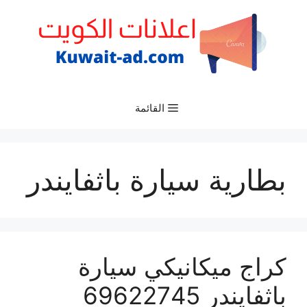
نتقل
لى
لمحتوى
القائمة
بطارية سيارة باثفايندر
كراج ميكانيكي سيارة
باثفايندر 69622745