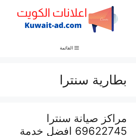
نتقل
لى
لمحتوى
القائمة
بطارية سنترا
مراكز صيانة سنترا
69622745 افضل خدمة