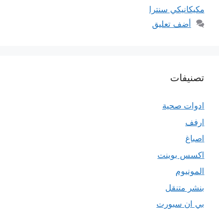
مكيكانيكي سنترا
أضف تعليق
تصنيفات
ادوات صحية
ارفف
اصباغ
اكسس بوينت
المونيوم
بنشر متنقل
بي ان سبورت