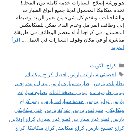
هو ورشة إصلاح السيارات خدمة كاملة دون المحل!
تخدم ميكانيكا المحمول لدينا جميع أنواع السيارات
والشاحنات ، وتقدم كل شيء من تغيير الزيت وضبطه
إلى وظائف الفرامل وعدم البدء. يمكن للميكانيكيين
المعتمدين في كراجنا أداء معظم الوظائف في طريقك
مباشرة أو في مكان وقوف السيارات في العمل …
اقرأ
المزيد
التصنيفات
كراج الكويت
الوسوم
اخصائي سيارات يارس
,
افصل كراج ميكانيك
,
بطاريات يارس
,
بطارية سيارة يارس
,
تبديل زيت وفلتر
,
تبديل طرمية ماء
,
تبديل مضخة الماء
,
تصليح سيارات
يارس
,
تواير يارس
,
خدمة سيارات يارس
,
رقم كراج
ميكانيكي
,
سيرفس يارس
,
شركة يارس
,
فني ميكانيكي
يارس
,
قطع غيار سيارات
,
قطع غيار سيارة
,
كراج اونلاين
,
كراج تصليح يارس
,
كراج ميكانيك
,
كراج ميكانيكا
,
كراج