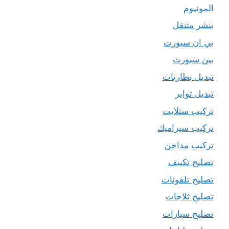
المونيوم
بنشر متنقل
بي ان سبورت
بين سبورت
تبديل بطاريات
تبديل تواير
تركيب ستلايت
تركيب سيراميك
تركيب مداخن
تصليح تكييف
تصليح تلفونات
تصليح ثلاجات
تصليح سيارات