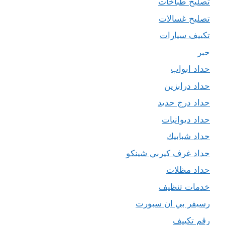
تصليح طباخات
تصليح غسالات
تكييف سيارات
حبر
حداد ابواب
حداد درابزين
حداد درج حديد
حداد ديوانيات
حداد شبابيك
حداد غرف كيربي شينكو
حداد مظلات
خدمات تنظيف
رسيفر بي ان سبورت
رقم تكييف