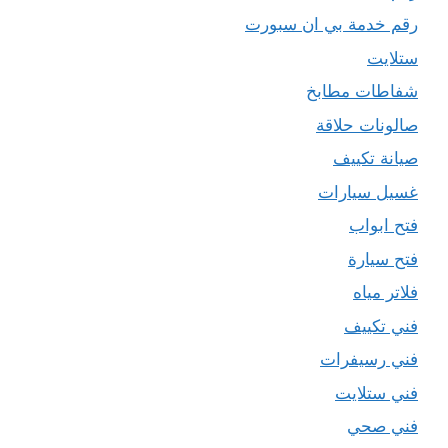
رقم خدمة بي ان سبورت
ستلايت
شفاطات مطابخ
صالونات حلاقة
صيانة تكييف
غسيل سيارات
فتح ابواب
فتح سيارة
فلاتر مياه
فني تكييف
فني رسيفرات
فني ستلايت
فني صحي