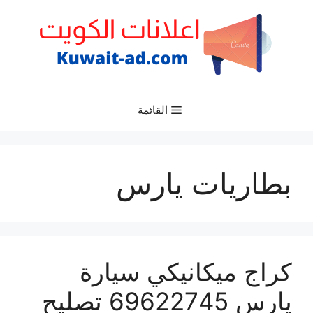
نتقل
لى
لمحتوى
القائمة
بطاريات يارس
كراج ميكانيكي سيارة
يارس 69622745 تصليح