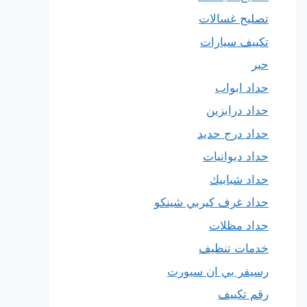
تصليح غسالات
تكييف سيارات
حبر
حداد ابواب
حداد درابزين
حداد درج حديد
حداد ديوانيات
حداد شبابيك
حداد غرف كيربي شينكو
حداد مظلات
خدمات تنظيف
رسيفر بي ان سبورت
رقم تكييف