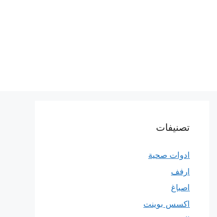
تصنيفات
ادوات صحية
ارفف
اصباغ
اكسس بوينت