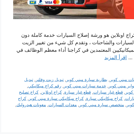
اج اونلاين هو ورشة إصلاح السيارات خدمة كاملة دون
 السيارات والشاحنات ، وتقدم كل شيء من تغيير الزيت
يكانيكيين المعتمدين في كراجنا أداء معظم الوظائف في
 …
اقرأ المزيد
ات ميني كوبر
,
بطارية سيارة ميني كوبر
,
تبديل زيت وفلتر
,
تبديل
واير ميني كوبر
,
خدمة سيارات ميني كوبر
,
رقم كراج ميكانيكي
,
كوبر
,
قطع غيار سيارات
,
قطع غيار سيارة
,
كراج اونلاين
,
كراج تصليح
يارات
,
كراج ميكانيكي سيارة
,
كراج ميكانيكي سيارة ميني كوبر
,
كراج
وبر
,
متخصص سيارة ميني كوبر
,
معدات السيارات
,
معونات هيدروليك
,