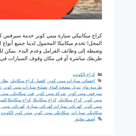
كراج ميكانيكي سيارة ميني كوبر خدمة سيرفس كر
المحل! تخدم ميكانيكا المحمول لدينا جميع أنواع
وضبطه إلى وظائف الفرامل وعدم البدء. يمكن للم
طريقك مباشرة أو في مكان وقوف السيارات في
التصنيفات
كراج الكويت
الوسوم
اخصائي سيارات ميني كوبر
,
افصل كراج ميكانيك
,
بطاري
طرمية ماء
,
تبديل مضخة الماء
,
تصليح سيارات ميني كوبر
,
ت
سيرفس ميني كوبر
,
شركة ميني كوبر
,
فني ميكانيكي ميني 
ميني كوبر
,
كراج ميكانيك
,
كراج ميكانيكا
,
كراج ميكانيكا الس
ميني كوبر
,
كهربائي سيارات كهربائي سيارة
,
كهربائي ميني ك
ميكانيكي سيارات
,
ميكانيكي ميني كوبر
,
ميني كوبر الكويت
أضف تعليق