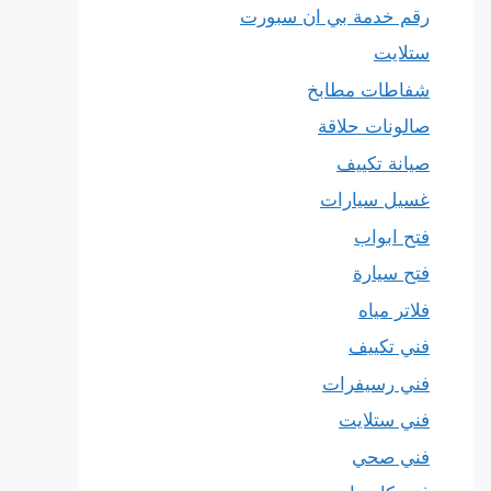
رقم خدمة بي ان سبورت
ستلايت
شفاطات مطابخ
صالونات حلاقة
صيانة تكييف
غسيل سيارات
فتح ابواب
فتح سيارة
فلاتر مياه
فني تكييف
فني رسيفرات
فني ستلايت
فني صحي