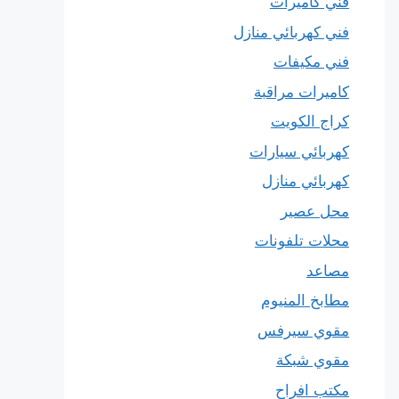
فني كاميرات
فني كهربائي منازل
فني مكيفات
كاميرات مراقبة
كراج الكويت
كهربائي سيارات
كهربائي منازل
محل عصير
محلات تلفونات
مصاعد
مطابخ المنيوم
مقوي سيرفس
مقوي شبكة
مكتب افراح