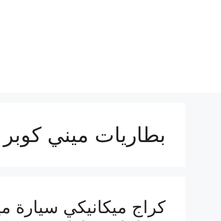
نتقل
لى
لمحتوى
بطاريات ميني كوبر