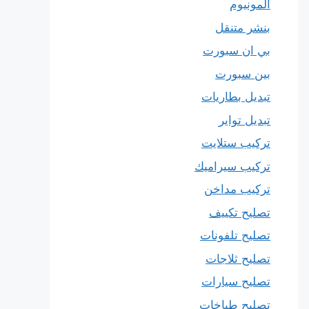
المونيوم
بنشر متنقل
بي ان سبورت
بين سبورت
تبديل بطاريات
تبديل تواير
تركيب ستلايت
تركيب سيراميك
تركيب مداخن
تصليح تكييف
تصليح تلفونات
تصليح ثلاجات
تصليح سيارات
تصليح طباخات