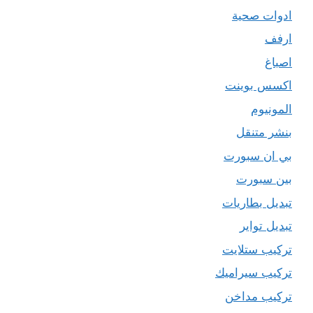
ادوات صحية
ارفف
اصباغ
اكسس بوينت
المونيوم
بنشر متنقل
بي ان سبورت
بين سبورت
تبديل بطاريات
تبديل تواير
تركيب ستلايت
تركيب سيراميك
تركيب مداخن