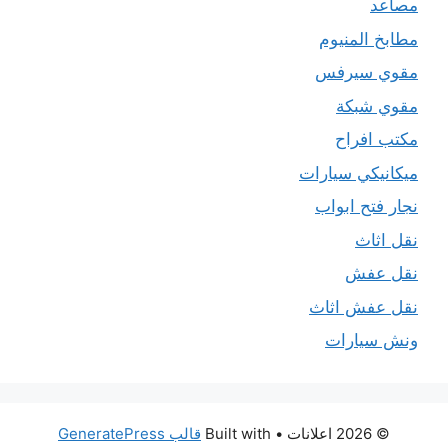
مصاعد
مطابخ المنيوم
مقوي سيرفس
مقوي شبكة
مكتب افراح
ميكانيكي سيارات
نجار فتح ابواب
نقل اثاث
نقل عفش
نقل عفش اثاث
ونش سيارات
© 2026 اعلانات
• Built with
قالب GeneratePress