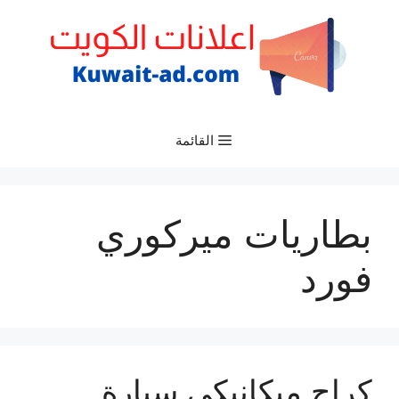
نتقل
لى
لمحتوى
القائمة
بطاريات ميركوري
فورد
كراج ميكانيكي سيارة