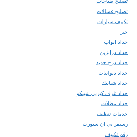
تصليح طباخات
تصليح غسالات
تكييف سيارات
حبر
حداد ابواب
حداد درابزين
حداد درج حديد
حداد ديوانيات
حداد شبابيك
حداد غرف كيربي شينكو
حداد مظلات
خدمات تنظيف
رسيفر بي ان سبورت
رقم تكييف