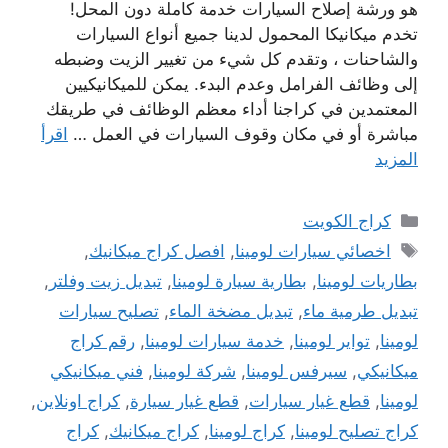
هو ورشة إصلاح السيارات خدمة كاملة دون المحل!
تخدم ميكانيكا المحمول لدينا جميع أنواع السيارات
والشاحنات ، وتقدم كل شيء من تغيير الزيت وضبطه
إلى وظائف الفرامل وعدم البدء. يمكن للميكانيكيين
المعتمدين في كراجنا أداء معظم الوظائف في طريقك
مباشرة أو في مكان وقوف السيارات في العمل …
اقرأ
المزيد
التصنيفات
كراج الكويت
الوسوم
اخصائي سيارات لومينا
,
افصل كراج ميكانيك
,
بطاريات لومينا
,
بطارية سيارة لومينا
,
تبديل زيت وفلتر
,
تبديل طرمية ماء
,
تبديل مضخة الماء
,
تصليح سيارات
لومينا
,
تواير لومينا
,
خدمة سيارات لومينا
,
رقم كراج
ميكانيكي
,
سيرفس لومينا
,
شركة لومينا
,
فني ميكانيكي
لومينا
,
قطع غيار سيارات
,
قطع غيار سيارة
,
كراج اونلاين
,
كراج تصليح لومينا
,
كراج لومينا
,
كراج ميكانيك
,
كراج