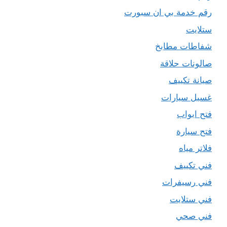
رقم خدمة بي ان سبورت
ستلايت
شفاطات مطابخ
صالونات حلاقة
صيانة تكييف
غسيل سيارات
فتح ابواب
فتح سيارة
فلاتر مياه
فني تكييف
فني رسيفرات
فني ستلايت
فني صحي