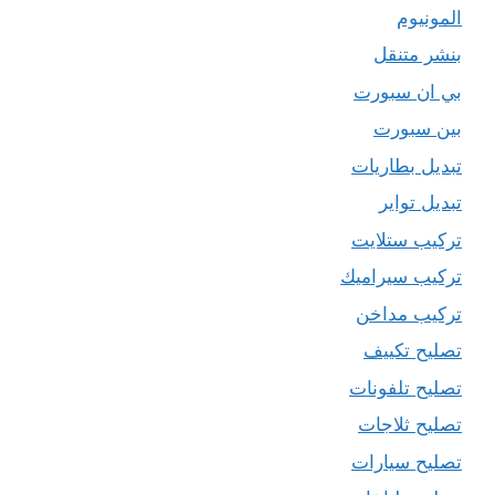
المونيوم
بنشر متنقل
بي ان سبورت
بين سبورت
تبديل بطاريات
تبديل تواير
تركيب ستلايت
تركيب سيراميك
تركيب مداخن
تصليح تكييف
تصليح تلفونات
تصليح ثلاجات
تصليح سيارات