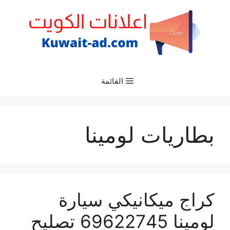
نتقل
لى
لمحتوى
القائمة
بطاريات لومينا
كراج ميكانيكي سيارة
لومينا 69622745 تصليح