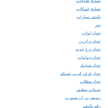
تصليح طباخات
تصليح غسالات
تكييف سيارات
حبر
حداد ابواب
حداد درابزين
حداد درج حديد
حداد ديوانيات
حداد شبابيك
حداد غرف كيربي شينكو
حداد مظلات
خدمات تنظيف
رسيفر بي ان سبورت
رقم تكييف