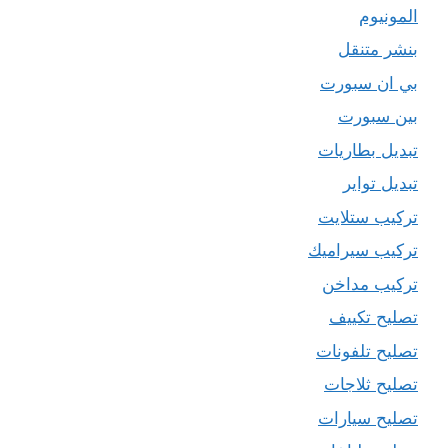
المونيوم
بنشر متنقل
بي ان سبورت
بين سبورت
تبديل بطاريات
تبديل تواير
تركيب ستلايت
تركيب سيراميك
تركيب مداخن
تصليح تكييف
تصليح تلفونات
تصليح ثلاجات
تصليح سيارات