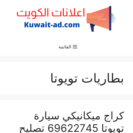
نتقل
لى
لمحتوى
القائمة
بطاريات تويوتا
كراج ميكانيكي سيارة
تويوتا 69622745 تصليح