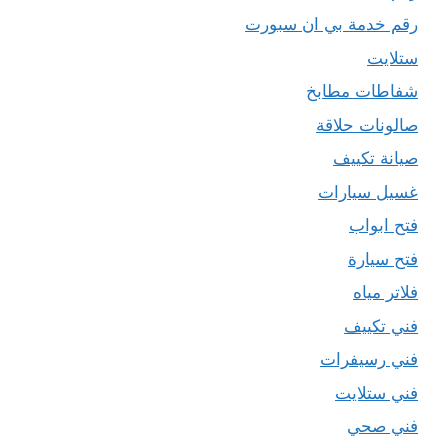
رقم خدمة بي ان سبورت
ستلايت
شفاطات مطابخ
صالونات حلاقة
صيانة تكييف
غسيل سيارات
فتح ابواب
فتح سيارة
فلاتر مياه
فني تكييف
فني رسيفرات
فني ستلايت
فني صحي