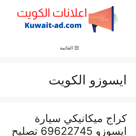
نتقل
لى
لمحتوى
القائمة
ايسوزو الكويت
كراج ميكانيكي سيارة
ايسوزو 69622745 تصليح