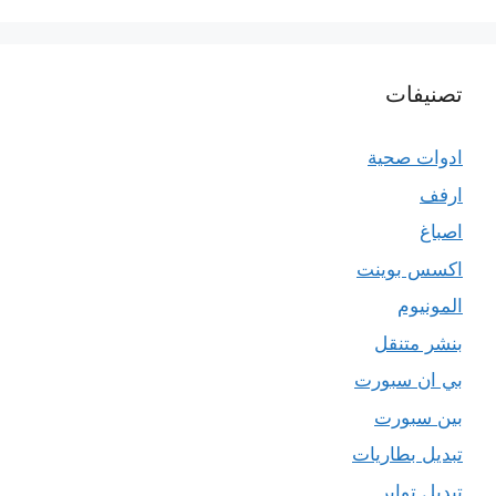
تصنيفات
ادوات صحية
ارفف
اصباغ
اكسس بوينت
المونيوم
بنشر متنقل
بي ان سبورت
بين سبورت
تبديل بطاريات
تبديل تواير