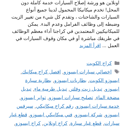
اونلاين هو ورشة إصلاح السيارات خدمة كاملة دون
المحل! تخدم ميكانيكا المحمول لدينا جميع أنواع
السيارات والشاحنات ، وتقدم كل شيء من تغيير الزيت
وضبطه إلى وظائف الفرامل وعدم البدء. يمكن
للميكانيكيين المعتمدين في كراجنا أداء معظم الوظائف
في طريقك مباشرة أو في مكان وقوف السيارات في
العمل …
اقرأ المزيد
التصنيفات
كراج الكويت
الوسوم
اخصائي سيارات ايسوزو
,
افصل كراج ميكانيك
,
ايسوزو الكويت
,
بطاريات ايسوزو
,
بطارية سيارة
ايسوزو
,
تبديل زيت وفلتر
,
تبديل طرمية ماء
,
تبديل
مضخة الماء
,
تصليح سيارات ايسوزو
,
تواير ايسوزو
,
خدمة سيارات ايسوزو
,
رقم كراج ميكانيكي
,
سيرفس
ايسوزو
,
شركة ايسوزو
,
فني ميكانيكي ايسوزو
,
قطع غيار
سيارات
,
قطع غيار سيارة
,
كراج اونلاين
,
كراج ايسوزو
,