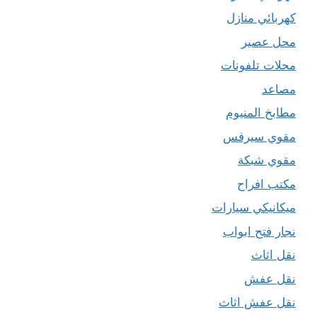
كهربائي منازل
محل عصير
محلات تلفونات
مصاعد
مطابخ المنيوم
مقوي سيرفس
مقوي شبكة
مكتب افراح
ميكانيكي سيارات
نجار فتح ابواب
نقل اثاث
نقل عفش
نقل عفش اثاث