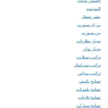
اكسس بوينت
المونيوم
بنشر متنقل
بي ان سبورت
بين سبورت
تبديل بطاريات
تبديل تواير
تركيب ستلايت
تركيب سيراميك
تركيب مداخن
تصليح تكييف
تصليح تلفونات
تصليح ثلاجات
تصليح سيارات