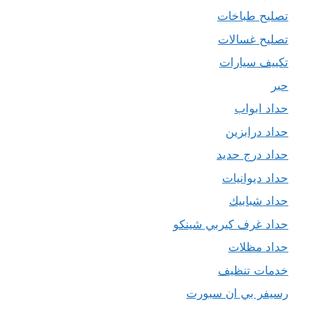
تصليح طباخات
تصليح غسالات
تكييف سيارات
حبر
حداد ابواب
حداد درابزين
حداد درج حديد
حداد ديوانيات
حداد شبابيك
حداد غرف كيربي شينكو
حداد مظلات
خدمات تنظيف
رسيفر بي ان سبورت