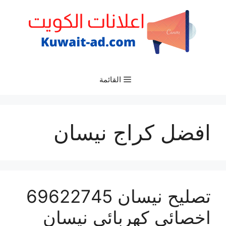
نتقل
لى
لمحتوى
القائمة
افضل كراج نيسان
تصليح نيسان 69622745
اخصائي كهربائي نيسان