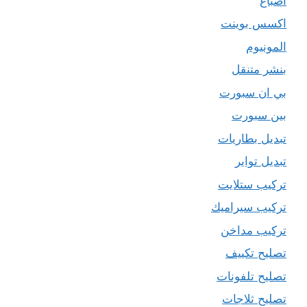
اصباغ
اكسس بوينت
المونيوم
بنشر متنقل
بي ان سبورت
بين سبورت
تبديل بطاريات
تبديل تواير
تركيب ستلايت
تركيب سيراميك
تركيب مداخن
تصليح تكييف
تصليح تلفونات
تصليح ثلاجات