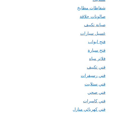
شفاطات مطابخ
صالونات حلاقة
صيانة تكييف
غسيل سيارات
فتح ابواب
فتح سيارة
فلاتر مياه
فني تكييف
فني رسيفرات
فني ستلايت
فني صحي
فني كاميرات
فني كهربائي منازل