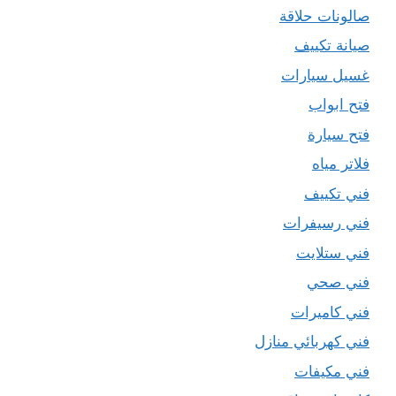
صالونات حلاقة
صيانة تكييف
غسيل سيارات
فتح ابواب
فتح سيارة
فلاتر مياه
فني تكييف
فني رسيفرات
فني ستلايت
فني صحي
فني كاميرات
فني كهربائي منازل
فني مكيفات