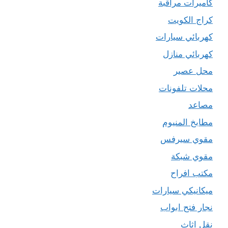
كاميرات مراقبة
كراج الكويت
كهربائي سيارات
كهربائي منازل
محل عصير
محلات تلفونات
مصاعد
مطابخ المنيوم
مقوي سيرفس
مقوي شبكة
مكتب افراح
ميكانيكي سيارات
نجار فتح ابواب
نقل اثاث