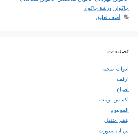
جاكوار
,
ورشة جاكوار
أضف تعليق
تصنيفات
ادوات صحية
ارفف
اصباغ
اكسس بوينت
المونيوم
بنشر متنقل
بي ان سبورت