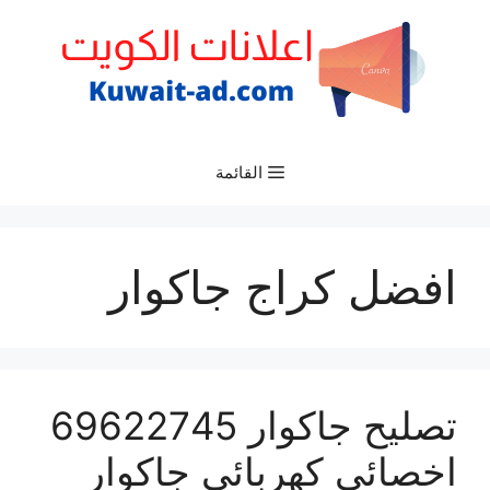
نتقل
لى
لمحتوى
القائمة
افضل كراج جاكوار
تصليح جاكوار 69622745
اخصائي كهربائي جاكوار