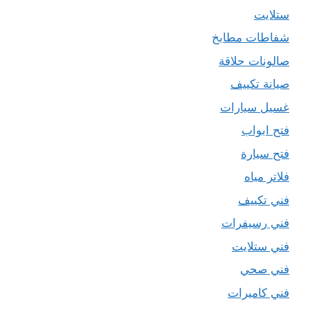
ستلايت
شفاطات مطابخ
صالونات حلاقة
صيانة تكييف
غسيل سيارات
فتح ابواب
فتح سيارة
فلاتر مياه
فني تكييف
فني رسيفرات
فني ستلايت
فني صحي
فني كاميرات