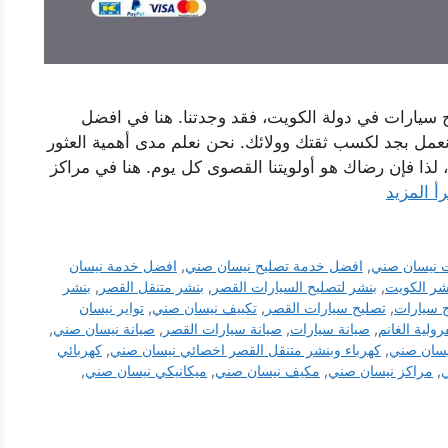
سيارات في دولة الكويت، فقد وجدتنا. هنا في افضل
عمل بجد لكسب ثقتك وولائك. نحن نعلم مدى أهمية العثور
لذا فإن رضاك ​​هو أولويتنا القصوى كل يوم. هنا في مراكز
رأ المزيد
 نيسان صني
,
افضل خدمة تصليح نيسان صني
,
افضل خدمة نيسان
شر الكويت
,
بنشر لتصليح السيارات القصر
,
بنشر متنقل القصر
,
بنشر
 سيارات
,
تصليح سيارات القصر
,
تكييف نيسان صني
,
تواير نيسان
ولية الغانم
,
صيانة سيارات
,
صيانة سيارات القصر
,
صيانة نيسان صني
,
يسان صني
,
كهرباء وبنشر متنقل القصر اخصائي نيسان صني
,
كهربائي
ي
,
مراكز نيسان صني
,
مكيف نيسان صني
,
ميكانيكي نيسان صني
,