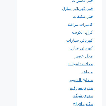
فني كاميرات
فني كهربائي منازل
فني مكيفات
كاميرات مراقبة
كراج الكويت
كهربائي سيارات
كهربائي منازل
محل عصير
محلات تلفونات
مصاعد
مطابخ المنيوم
مقوي سيرفس
مقوي شبكة
مكتب افراح