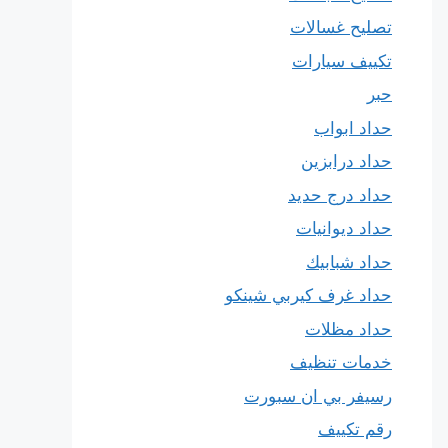
تصليح غسالات
تكييف سيارات
حبر
حداد ابواب
حداد درابزين
حداد درج حديد
حداد ديوانيات
حداد شبابيك
حداد غرف كيربي شينكو
حداد مظلات
خدمات تنظيف
رسيفر بي ان سبورت
رقم تكييف