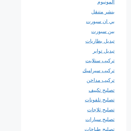
المونيوم
بنشر متنقل
بي ان سبورت
بين سبورت
تبديل بطاريات
تبديل تواير
تركيب ستلايت
تركيب سيراميك
تركيب مداخن
تصليح تكييف
تصليح تلفونات
تصليح ثلاجات
تصليح سيارات
تصليح طباخات