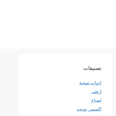
تصنيفات
ادوات صحية
ارفف
اصباغ
اكسس بوينت