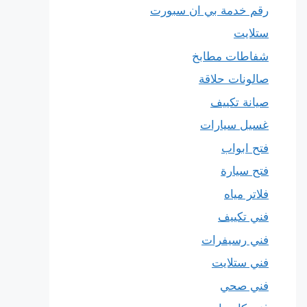
رقم خدمة بي ان سبورت
ستلايت
شفاطات مطابخ
صالونات حلاقة
صيانة تكييف
غسيل سيارات
فتح ابواب
فتح سيارة
فلاتر مياه
فني تكييف
فني رسيفرات
فني ستلايت
فني صحي