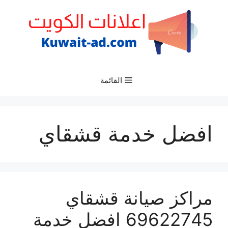
نتقل
لى
لمحتوى
القائمة
افضل خدمة قشقاي
مراكز صيانة قشقاي
69622745 افضل خدمة