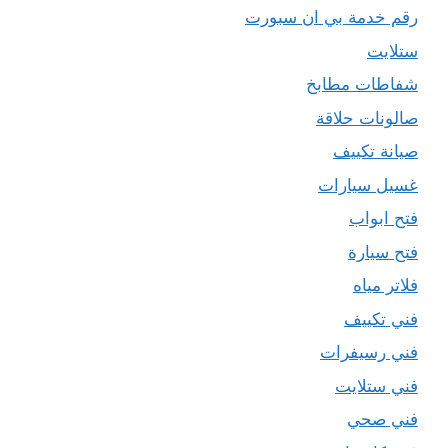
رقم خدمة بي ان سبورت
ستلايت
شفاطات مطابخ
صالونات حلاقة
صيانة تكييف
غسيل سيارات
فتح ابواب
فتح سيارة
فلاتر مياه
فني تكييف
فني رسيفرات
فني ستلايت
فني صحي