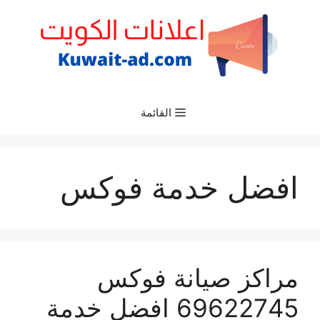
نتقل
لى
لمحتوى
القائمة
افضل خدمة فوكس
مراكز صيانة فوكس
69622745 افضل خدمة