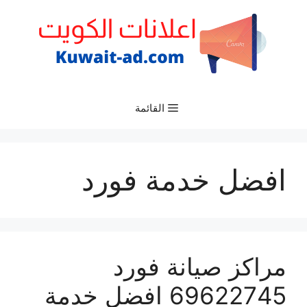
نتقل
لى
لمحتوى
القائمة
افضل خدمة فورد
مراكز صيانة فورد
69622745 افضل خدمة