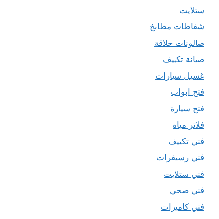
ستلايت
شفاطات مطابخ
صالونات حلاقة
صيانة تكييف
غسيل سيارات
فتح ابواب
فتح سيارة
فلاتر مياه
فني تكييف
فني رسيفرات
فني ستلايت
فني صحي
فني كاميرات