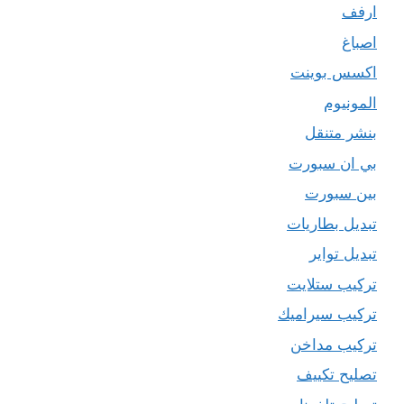
ارفف
اصباغ
اكسس بوينت
المونيوم
بنشر متنقل
بي ان سبورت
بين سبورت
تبديل بطاريات
تبديل تواير
تركيب ستلايت
تركيب سيراميك
تركيب مداخن
تصليح تكييف