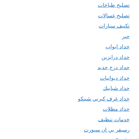
تصليح طباخات
تصليح غسالات
تكييف سيارات
حبر
حداد ابواب
حداد درابزين
حداد درج حديد
حداد ديوانيات
حداد شبابيك
حداد غرف كيربي شينكو
حداد مظلات
خدمات تنظيف
رسيفر بي ان سبورت