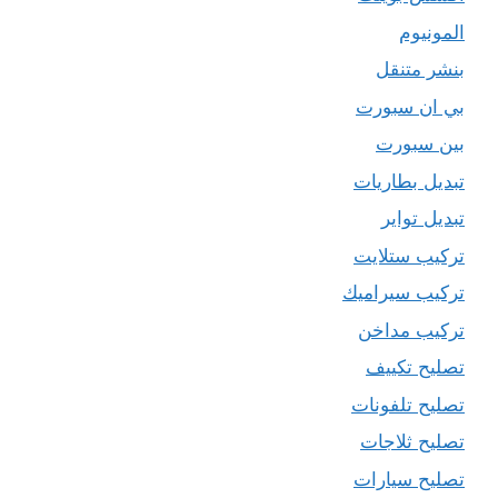
المونيوم
بنشر متنقل
بي ان سبورت
بين سبورت
تبديل بطاريات
تبديل تواير
تركيب ستلايت
تركيب سيراميك
تركيب مداخن
تصليح تكييف
تصليح تلفونات
تصليح ثلاجات
تصليح سيارات