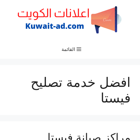
نتقل
لى
لمحتوى
القائمة
افضل خدمة تصليح
فيستا
مراكز صيانة فيستا