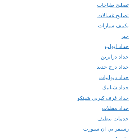
تصليح طباخات
تصليح غسالات
تكييف سيارات
حبر
حداد ابواب
حداد درابزين
حداد درج حديد
حداد ديوانيات
حداد شبابيك
حداد غرف كيربي شينكو
حداد مظلات
خدمات تنظيف
رسيفر بي ان سبورت