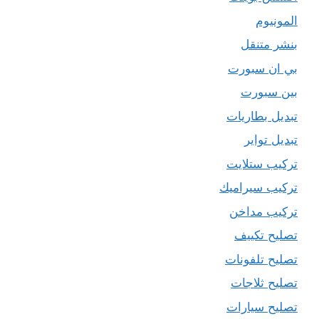
المونيوم
بنشر متنقل
بي ان سبورت
بين سبورت
تبديل بطاريات
تبديل تواير
تركيب ستلايت
تركيب سيراميك
تركيب مداخن
تصليح تكييف
تصليح تلفونات
تصليح ثلاجات
تصليح سيارات