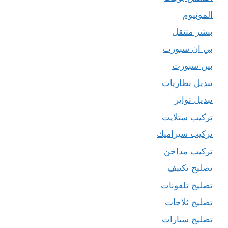
المونيوم
بنشر متنقل
بي ان سبورت
بين سبورت
تبديل بطاريات
تبديل تواير
تركيب ستلايت
تركيب سيراميك
تركيب مداخن
تصليح تكييف
تصليح تلفونات
تصليح ثلاجات
تصليح سيارات