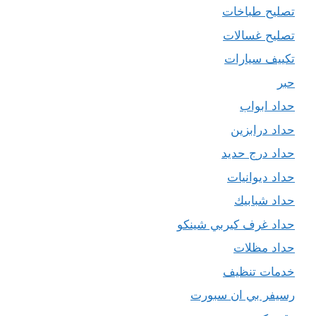
تصليح طباخات
تصليح غسالات
تكييف سيارات
حبر
حداد ابواب
حداد درابزين
حداد درج حديد
حداد ديوانيات
حداد شبابيك
حداد غرف كيربي شينكو
حداد مظلات
خدمات تنظيف
رسيفر بي ان سبورت