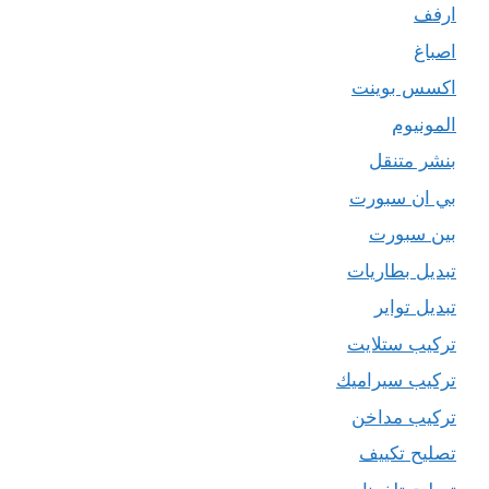
ارفف
اصباغ
اكسس بوينت
المونيوم
بنشر متنقل
بي ان سبورت
بين سبورت
تبديل بطاريات
تبديل تواير
تركيب ستلايت
تركيب سيراميك
تركيب مداخن
تصليح تكييف