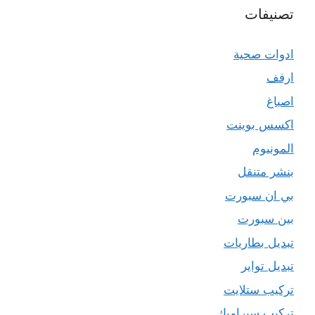
تصنيفات
ادوات صحية
ارفف
اصباغ
اكسس بوينت
المونيوم
بنشر متنقل
بي ان سبورت
بين سبورت
تبديل بطاريات
تبديل تواير
تركيب ستلايت
تركيب سيراميك