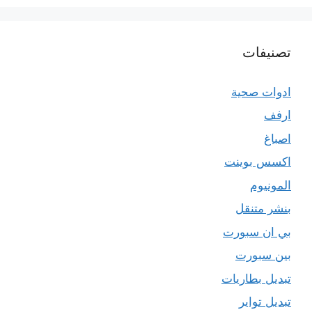
تصنيفات
ادوات صحية
ارفف
اصباغ
اكسس بوينت
المونيوم
بنشر متنقل
بي ان سبورت
بين سبورت
تبديل بطاريات
تبديل تواير