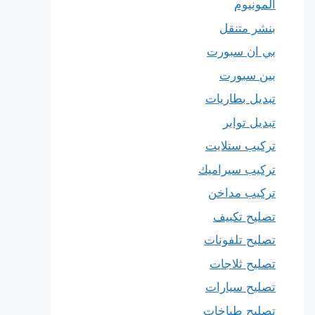
المونيوم
بنشر متنقل
بي ان سبورت
بين سبورت
تبديل بطاريات
تبديل تواير
تركيب ستلايت
تركيب سيراميك
تركيب مداخن
تصليح تكييف
تصليح تلفونات
تصليح ثلاجات
تصليح سيارات
تصليح طباخات