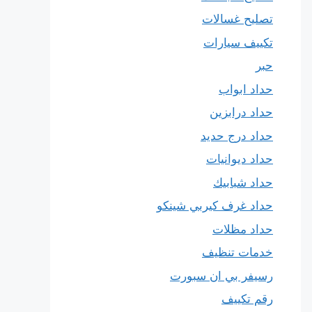
تصليح غسالات
تكييف سيارات
حبر
حداد ابواب
حداد درابزين
حداد درج حديد
حداد ديوانيات
حداد شبابيك
حداد غرف كيربي شينكو
حداد مظلات
خدمات تنظيف
رسيفر بي ان سبورت
رقم تكييف