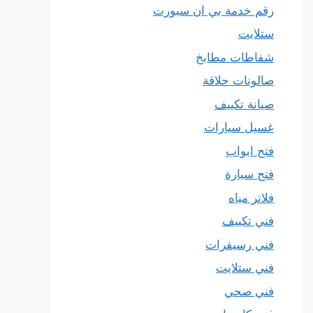
رقم خدمة بي ان سبورت
ستلايت
شفاطات مطابخ
صالونات حلاقة
صيانة تكييف
غسيل سيارات
فتح ابواب
فتح سيارة
فلاتر مياه
فني تكييف
فني رسيفرات
فني ستلايت
فني صحي