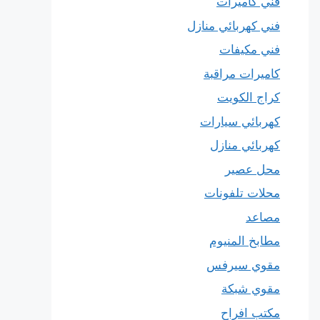
فني كاميرات
فني كهربائي منازل
فني مكيفات
كاميرات مراقبة
كراج الكويت
كهربائي سيارات
كهربائي منازل
محل عصير
محلات تلفونات
مصاعد
مطابخ المنيوم
مقوي سيرفس
مقوي شبكة
مكتب افراح