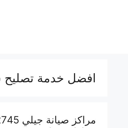
نتقل
لى
لمحتوى
افضل خدمة تصليح س