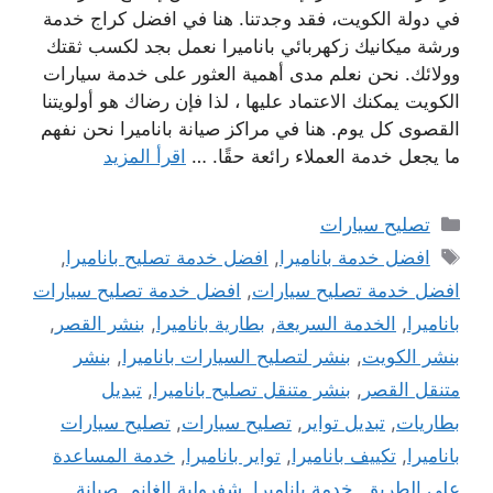
في دولة الكويت، فقد وجدتنا. هنا في افضل كراج خدمة
ورشة ميكانيك زكهربائي باناميرا نعمل بجد لكسب ثقتك
وولائك. نحن نعلم مدى أهمية العثور على خدمة سيارات
الكويت يمكنك الاعتماد عليها ، لذا فإن رضاك ​​هو أولويتنا
القصوى كل يوم. هنا في مراكز صيانة باناميرا نحن نفهم
ما يجعل خدمة العملاء رائعة حقًا. …
اقرأ المزيد
التصنيفات
تصليح سيارات
الوسوم
افضل خدمة باناميرا
,
افضل خدمة تصليح باناميرا
,
افضل خدمة تصليح سيارات
,
افضل خدمة تصليح سيارات
باناميرا
,
الخدمة السريعة
,
بطارية باناميرا
,
بنشر القصر
,
بنشر الكويت
,
بنشر لتصليح السيارات باناميرا
,
بنشر
متنقل القصر
,
بنشر متنقل تصليح باناميرا
,
تبديل
بطاريات
,
تبديل تواير
,
تصليح سيارات
,
تصليح سيارات
باناميرا
,
تكييف باناميرا
,
تواير باناميرا
,
خدمة المساعدة
على الطريق
,
خدمة باناميرا
,
شفرولية الغانم
,
صيانة