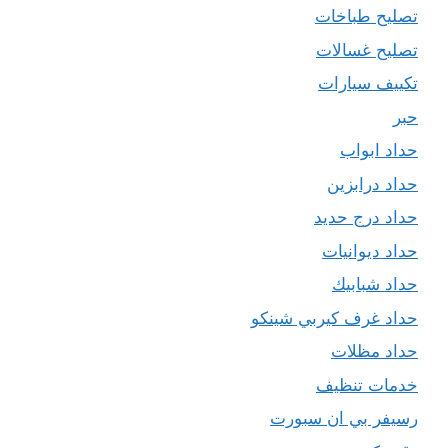
تصليح طباخات
تصليح غسالات
تكييف سيارات
حبر
حداد ابواب
حداد درابزين
حداد درج حديد
حداد ديوانيات
حداد شبابيك
حداد غرف كيربي شينكو
حداد مظلات
خدمات تنظيف
رسيفر بي ان سبورت