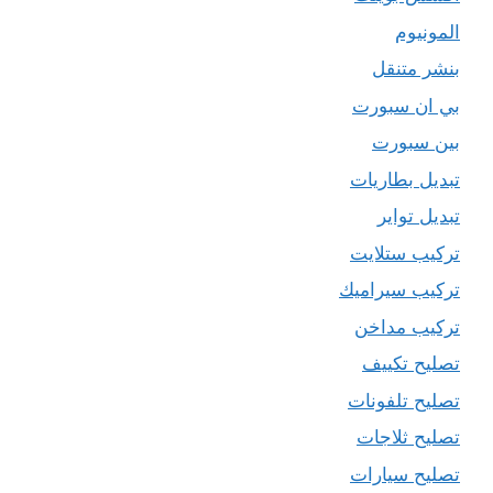
المونيوم
بنشر متنقل
بي ان سبورت
بين سبورت
تبديل بطاريات
تبديل تواير
تركيب ستلايت
تركيب سيراميك
تركيب مداخن
تصليح تكييف
تصليح تلفونات
تصليح ثلاجات
تصليح سيارات