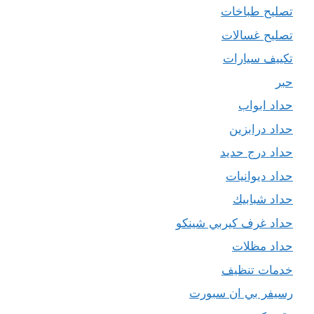
تصليح طباخات
تصليح غسالات
تكييف سيارات
حبر
حداد ابواب
حداد درابزين
حداد درج حديد
حداد ديوانيات
حداد شبابيك
حداد غرف كيربي شينكو
حداد مظلات
خدمات تنظيف
رسيفر بي ان سبورت