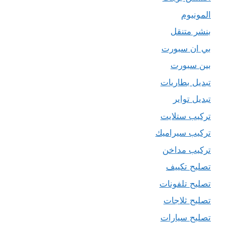
المونيوم
بنشر متنقل
بي ان سبورت
بين سبورت
تبديل بطاريات
تبديل تواير
تركيب ستلايت
تركيب سيراميك
تركيب مداخن
تصليح تكييف
تصليح تلفونات
تصليح ثلاجات
تصليح سيارات