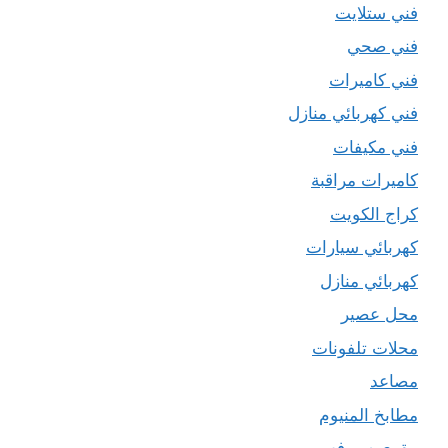
فني ستلايت
فني صحي
فني كاميرات
فني كهربائي منازل
فني مكيفات
كاميرات مراقبة
كراج الكويت
كهربائي سيارات
كهربائي منازل
محل عصير
محلات تلفونات
مصاعد
مطابخ المنيوم