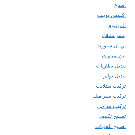
اصباغ
اكسس بوينت
المونيوم
بنشر متنقل
بي ان سبورت
بين سبورت
تبديل بطاريات
تبديل تواير
تركيب ستلايت
تركيب سيراميك
تركيب مداخن
تصليح تكييف
تصليح تلفونات