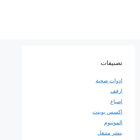
تصنيفات
ادوات صحية
ارفف
اصباغ
اكسس بوينت
المونيوم
بنشر متنقل