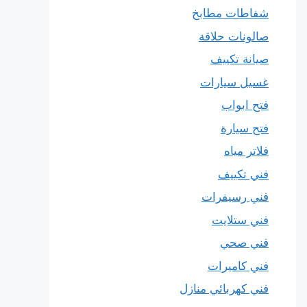
شفاطات مطابخ
صالونات حلاقة
صيانة تكييف
غسيل سيارات
فتح ابواب
فتح سيارة
فلاتر مياه
فني تكييف
فني رسيفرات
فني ستلايت
فني صحي
فني كاميرات
فني كهربائي منازل