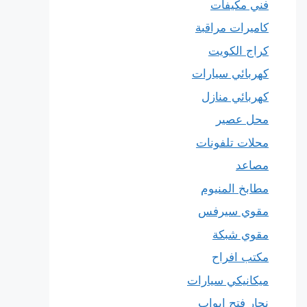
فني مكيفات
كاميرات مراقبة
كراج الكويت
كهربائي سيارات
كهربائي منازل
محل عصير
محلات تلفونات
مصاعد
مطابخ المنيوم
مقوي سيرفس
مقوي شبكة
مكتب افراح
ميكانيكي سيارات
نجار فتح ابواب