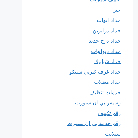
حبر
حداد ابواب
حداد درابزين
حداد درج حديد
حداد ديوانيات
حداد شبابيك
حداد غرف كيربي شينكو
حداد مظلات
خدمات تنظيف
رسيفر بي ان سبورت
رقم تكييف
رقم خدمة بي ان سبورت
ستلايت