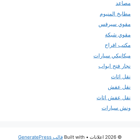
مصاعد
مطابخ المنيوم
مقوي سيرفس
مقوي شبكة
مكتب افراح
ميكانيكي سيارات
نجار فتح ابواب
نقل اثاث
نقل عفش
نقل عفش اثاث
ونش سيارات
© 2026 اعلانات
• Built with
قالب GeneratePress