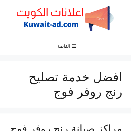
نتقل
لى
لمحتوى
القائمة
افضل خدمة تصليح
رنج روفر فوج
مراكز صيانة رنج روفر فوج