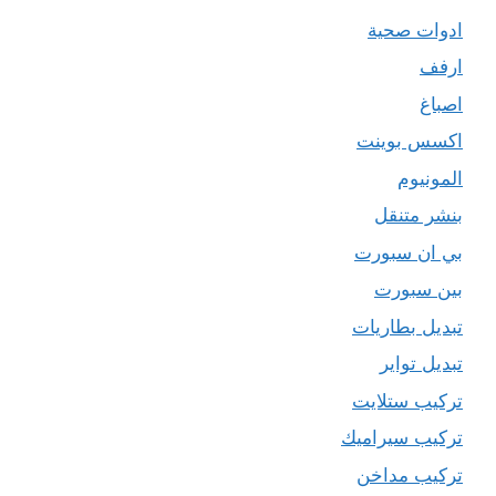
ادوات صحية
ارفف
اصباغ
اكسس بوينت
المونيوم
بنشر متنقل
بي ان سبورت
بين سبورت
تبديل بطاريات
تبديل تواير
تركيب ستلايت
تركيب سيراميك
تركيب مداخن